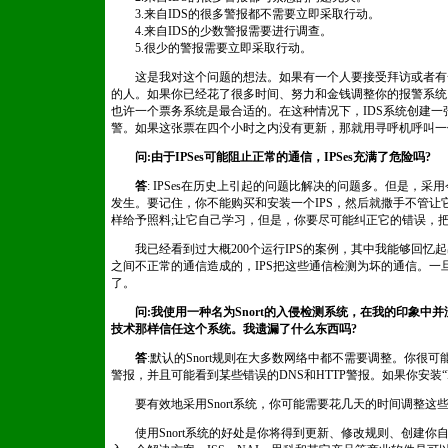
3.来自IDS的很多警报都不需要立即采取行动。
4.来自IDS的少数警报需要进行调查。
5.很少的警报需要立即采取行动。
这是我对这个问题的想法。如果有一个人要接受拜访或者有
的人。如果你已经花了很多时间、努力和金钱调整你的报警系统
也许一个票务系统是最合适的。在这种情况下，IDS系统创建
警。如果这张票在四个小时之内没有更新，那就用寻呼机呼叫一
问:由于IPSes可能阻止正常的通信，IPSes充满了危险吗?
答
: IPSes在历史上引起的问题比解决的问题多。但是，
发生。要记住，你不能购买和安装一个IPS，然后就撒手不管让它
样给予照料;让它自己学习，但是，你要尽可能纠正它的错误，
我已经看到过大概200个运行IPS的案例，其中我能够回忆起出
之间不正常的通信造成的，IPS把这些通信检测为坏的通信。
了。
问:我使用一种名为Snort的入侵检测系统，在我的印象中
技术那样信任这个系统。我遗漏了什么东西吗?
答
:默认的Snort规则在大多数网络中都不需要调整。你很可
警报，并且可能看到某些错误的DNS和HTTP警报。如果你安装“Ble
要有效地采用Snort系统，你可能需要花几天的时间调整这
使用Snort系统的好处是你将得到更新、修改规则、创建你