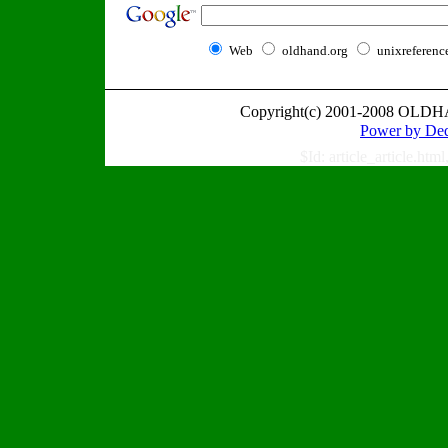
Web
oldhand.org
unixreferenc
Copyright(c) 2001-2008 OLDH
Power by
$Id: article_article.ht