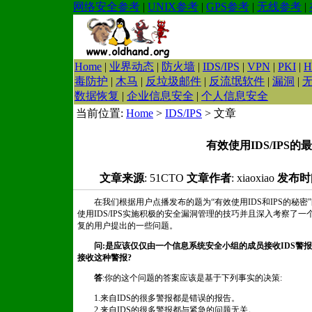
网络安全参考
|
UNIX参考
|
GPS参考
|
无线参考
|
Home
|
业界动态
|
防火墙
|
IDS/IPS
|
VPN
|
PKI
|
H
毒防护
|
木马
|
反垃圾邮件
|
反流氓软件
|
漏洞
|
数据恢复
|
企业信息安全
|
个人信息安全
当前位置:
Home
>
IDS/IPS
> 文章
有效使用IDS/IPS的
文章来源
: 51CTO
文章作者
: xiaoxiao
发布时
在我们根据用户点播发布的题为“有效使用IDS和IPS的秘密”的网络
使用IDS/IPS实施积极的安全漏洞管理的技巧并且深入考察了一
复的用户提出的一些问题。
问:是应该仅仅由一个信息系统安全小组的成员接收IDS警
接收这种警报?
答
:你的这个问题的答案应该是基于下列事实的决策:
1.来自IDS的很多警报都是错误的报告。
2.来自IDS的很多警报都与紧急的问题无关。