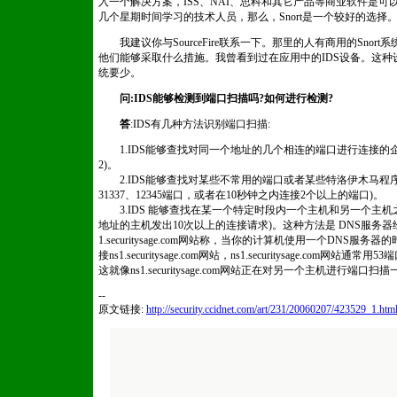
入一个解决方案，ISS、NAI、思科和其它产品等商业软件是
几个星期时间学习的技术人员，那么，Snort是一个较好的选择
我建议你与SourceFire联系一下。那里的人有商用的Sno
他们能够采取什么措施。我曾看到过在应用中的IDS设备。这种设
统要少。
问:IDS能够检测到端口扫描吗?如何进行检测?
答
:IDS有几种方法识别端口扫描:
1.IDS能够查找对同一个地址的几个相连的端口进行连接的企
2)。
2.IDS能够查找对某些不常用的端口或者某些特洛伊木马程
31337、12345端口，或者在10秒钟之内连接2个以上的端口)。
3.IDS 能够查找在某一个特定时段内一个主机和另一个主机之
地址的主机发出10次以上的连接请求)。这种方法是 DNS服务
1.securitysage.com网站称，当你的计算机使用一个DNS
接ns1.securitysage.com网站，ns1.securitysage.co
这就像ns1.securitysage.com网站正在对另一个主机进行端
--
原文链接:
http://security.ccidnet.com/art/231/20060207/423529_1.htm